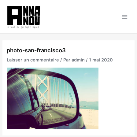
Aller
au
contenu
Main
Men
photo-san-francisco3
Laisser un commentaire
/ Par
admin
/
1 mai 2020