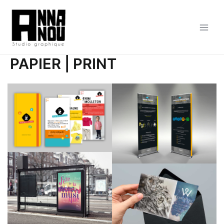
Aller
au
contenu
Main
Men
PAPIER | PRINT