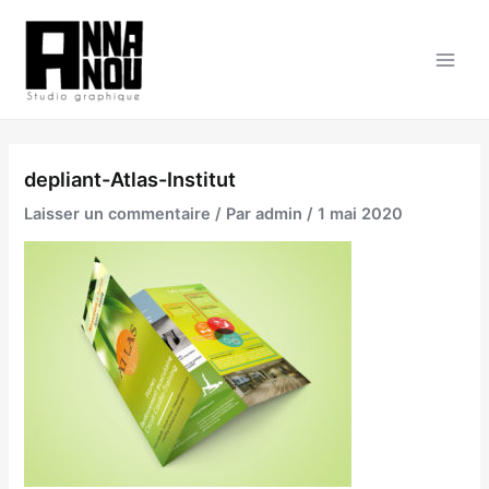
Aller
au
contenu
Main
Men
depliant-Atlas-Institut
Laisser un commentaire
/ Par
admin
/
1 mai 2020