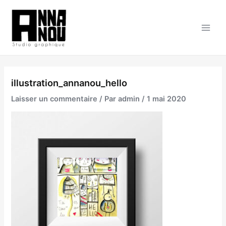
Aller
au
contenu
Main
Men
illustration_annanou_hello
Laisser un commentaire
/ Par
admin
/
1 mai 2020