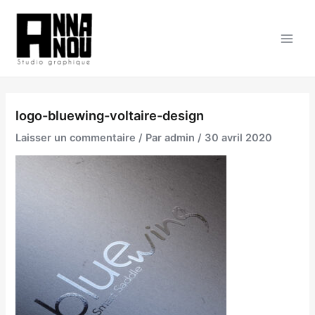
Aller
au
contenu
Main
Men
logo-bluewing-voltaire-design
Laisser un commentaire
/ Par
admin
/
30 avril 2020