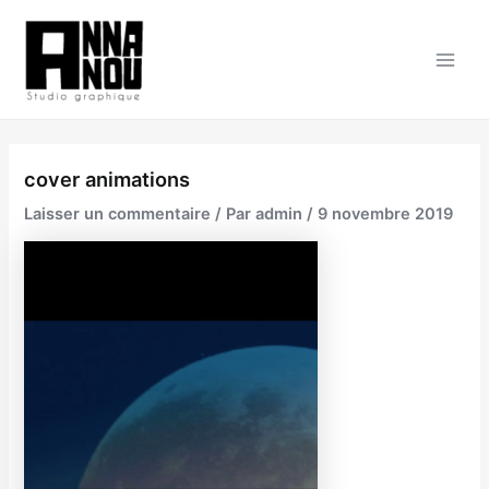
Aller
au
contenu
Main
Men
cover animations
Laisser un commentaire
/ Par
admin
/
9 novembre 2019