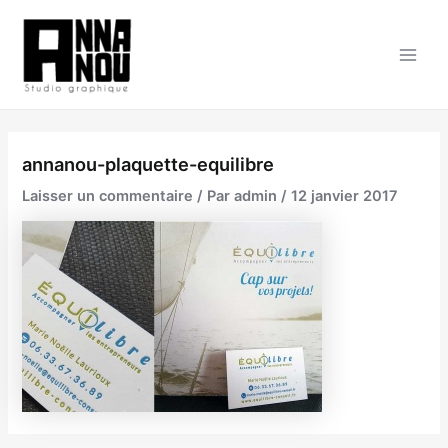
Aller
au
contenu
Main
Men
annanou-plaquette-equilibre
Laisser un commentaire
/ Par
admin
/
12 janvier 2017