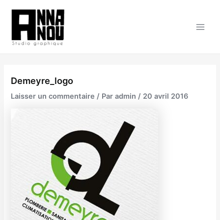
Aller
au
contenu
Main
Men
Demeyre_logo
Laisser un commentaire
/ Par
admin
/
20 avril 2016