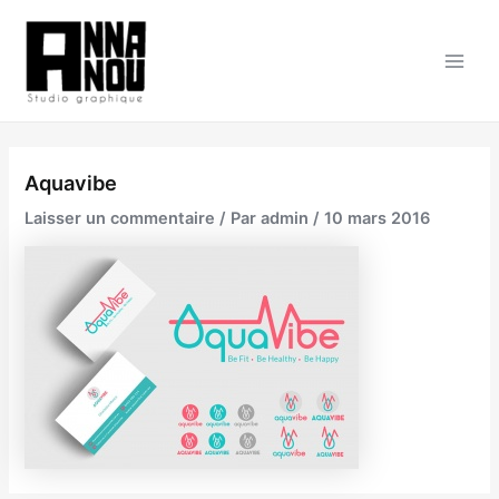
Aller
au
contenu
Main
Men
Aquavibe
Laisser un commentaire
/ Par
admin
/
10 mars 2016