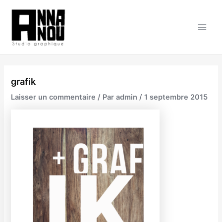
Aller
au
contenu
Main
Men
grafik
Laisser un commentaire
/ Par
admin
/
1 septembre 2015