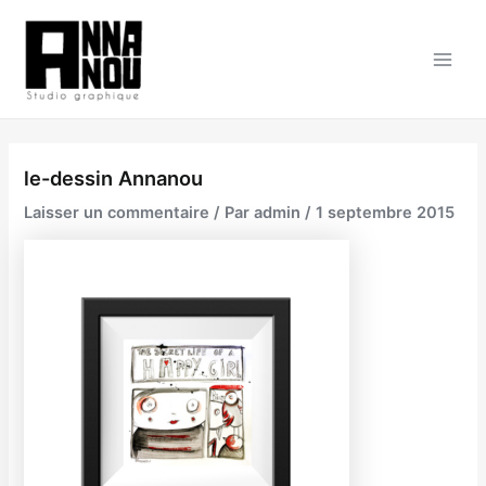
Aller
au
contenu
Main
Men
le-dessin Annanou
Laisser un commentaire
/ Par
admin
/
1 septembre 2015