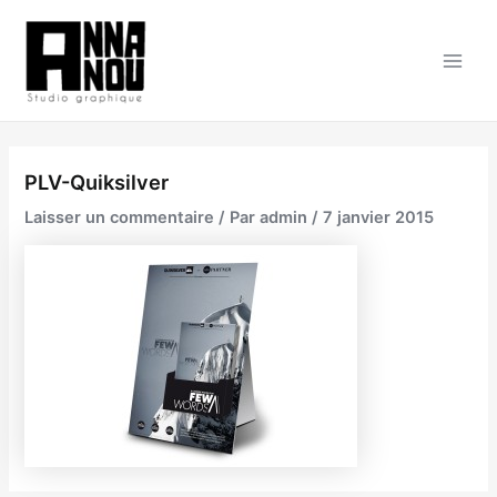
Aller
au
contenu
Main
Men
PLV-Quiksilver
Laisser un commentaire
/ Par
admin
/
7 janvier 2015