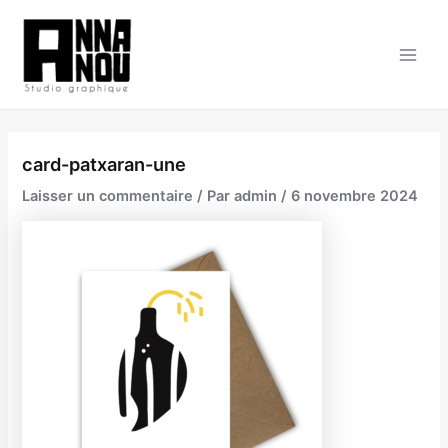
Aller
au
contenu
Main
Men
card-patxaran-une
Laisser un commentaire
/ Par
admin
/
6 novembre 2024