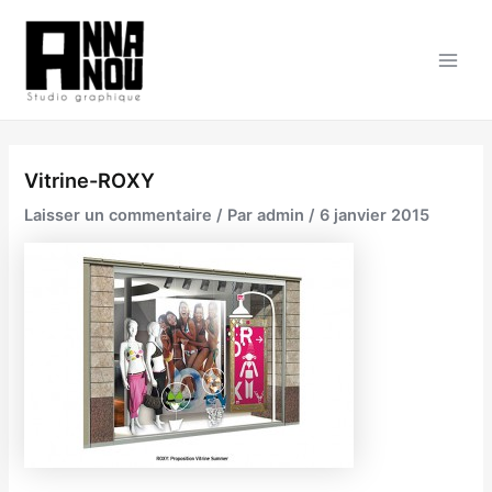
Aller
au
contenu
Main
Men
Vitrine-ROXY
Laisser un commentaire
/ Par
admin
/
6 janvier 2015