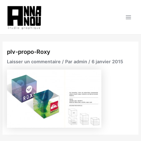
Aller
au
contenu
Main
Men
plv-propo-Roxy
Laisser un commentaire
/ Par
admin
/
6 janvier 2015