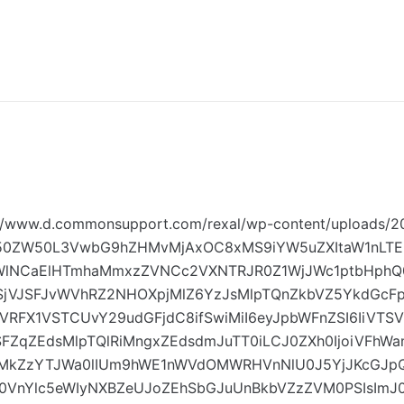
//www.d.commonsupport.com/rexal/wp-content/uploads/201
1jb250ZW50L3VwbG9hZHMvMjAxOC8xMS9iYW5uZXItaW1nLTE
6WlNCaElHTmhaMmxzZVNCc2VXNTRJR0Z1WjJWc1ptbHphQ
YSjVJSFJvWVhRZ2NHOXpjMlZ6YzJsMlpTQnZkbVZ5YkdGcF
iVTSVRFX1VSTCUvY29udGFjdC8ifSwiMiI6eyJpbWFnZSI6Ii
ZaSFZqZEdsMlpTQlRiMngxZEdsdmJuTT0iLCJ0ZXh0IjoiVF
kMkZzYTJWa0lIUm9hWE1nWVdOMWRHVnNlU0J5YjJKcGJ
Ylc5eWIyNXBZeUJoZEhSbGJuUnBkbVZzZVM0PSIsImJ0biI