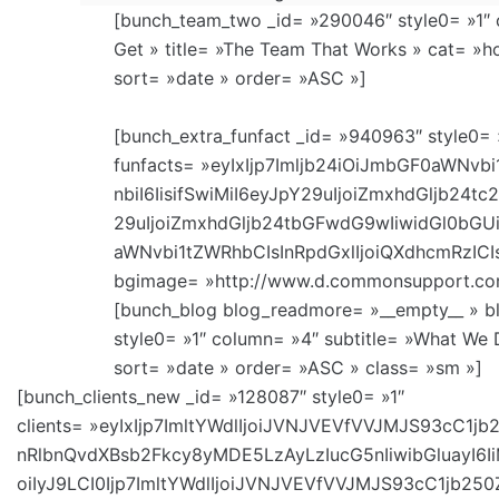
[bunch_team_two _id= »290046″ style0= »1″ 
Get » title= »The Team That Works » cat= »h
sort= »date » order= »ASC »]
[bunch_extra_funfact _id= »940963″ style0= 
funfacts= »eyIxIjp7Imljb24iOiJmbGF0aWN
nbiI6IisifSwiMiI6eyJpY29uIjoiZmxhdGljb24
29uIjoiZmxhdGljb24tbGFwdG9wIiwidGl0bGU
aWNvbi1tZWRhbCIsInRpdGxlIjoiQXdhcmRzICI
bgimage= »http://www.d.commonsupport.com/
[bunch_blog blog_readmore= »__empty__ » b
style0= »1″ column= »4″ subtitle= »What We 
sort= »date » order= »ASC » class= »sm »]
[bunch_clients_new _id= »128087″ style0= »1″
clients= »eyIxIjp7ImltYWdlIjoiJVNJVEVfVVJMJS93cC
nRlbnQvdXBsb2Fkcy8yMDE5LzAyLzIucG5nIiwibGluayI
oiIyJ9LCI0Ijp7ImltYWdlIjoiJVNJVEVfVVJMJS93cC1jb2