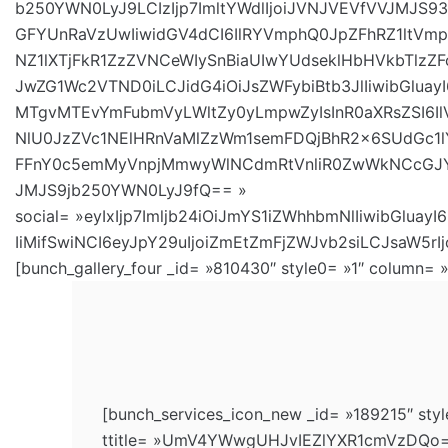
b250YWN0LyJ9LCIzIjp7ImltYWdlIjoiJVNJVEVfVVJMJS
GFYUnRaVzUwIiwidGV4dCI6IlRYVmphQ0JpZFhRZ1ltV
NZ1lXTjFkR1ZzZVNCeWIySnBiaUIwYUdseklHbHVkbTlz
JwZG1Wc2VTND0iLCJidG4iOiJsZWFybiBtb3JlIiwibGlu
MTgvMTEvYmFubmVyLWltZy0yLmpwZyIsInR0aXRsZSI6I
NlU0JzZVc1NElHRnVaMlZzWm1semFDQjBhR2x6SUdGc
FFnY0c5emMyVnpjMmwyWlNCdmRtVnliR0ZwWkNCcGJYQm
JMJS9jb250YWN0LyJ9fQ== »
social= »eyIxIjp7Imljb24iOiJmYS1iZWhhbmNlIiwibGluay
IiMifSwiNCI6eyJpY29uIjoiZmEtZmFjZWJvb2siLCJsaW5rIj
[bunch_gallery_four _id= »810430″ style0= »1″ column= »
[bunch_services_icon_new _id= »189215″ styl
ttitle= »UmV4YWwgUHJvIEZlYXR1cmVzDQo= » 