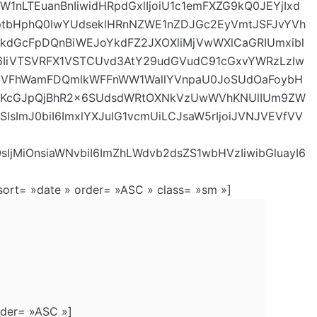
nLTEuanBnIiwidHRpdGxlIjoiU1c1emFXZG9kQ0JEYjIxd
ptbHphQ0IwYUdseklHRnNZWE1nZDJGc2EyVmtJSFJvYVh
YkdGcFpDQnBiWEJoYkdFZ2JXOXliMjVwWXlCaGRIUmxibl
SI6IiVTSVRFX1VSTCUvd3AtY29udGVudC91cGxvYWRzLzIw
IjoiVFhWamFDQmlkWFFnWW1WallYVnpaU0JoSUdOaFoybH
jJKcGJpQjBhR2x6SUdsdWRtOXNkVzUwWVhKNUlIUm9ZW
mJ0biI6ImxlYXJuIG1vcmUiLCJsaW5rIjoiJVNJVEVfVV
In0sIjMiOnsiaWNvbiI6ImZhLWdvb2dsZS1wbHVzIiwibGluayI6
 sort= »date » order= »ASC » class= »sm »]
rder= »ASC »]