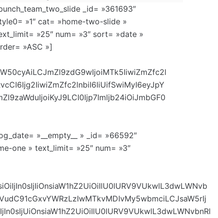
bunch_team_two_slide _id= »361693″
tyle0= »1″ cat= »home-two-slide »
ext_limit= »25″ num= »3″ sort= »date »
rder= »ASC »]
W50cyAiLCJmZl9zdG9wIjoiMTk5IiwiZmZfc2l
cCI6Ijg2IiwiZmZfc2lnbiI6IiUifSwiMyI6eyJpY
l9zaWduIjoiKyJ9LCI0Ijp7Imljb24iOiJmbGF0
og_date= »__empty__ » _id= »66592″
me-one » text_limit= »25″ num= »3″
iIjIn0sIjIiOnsiaW1hZ2UiOiIlU0lURV9VUkwlL3dwLWNvb
dGVudC91cGxvYWRzLzIwMTkvMDIvMy5wbmciLCJsaW5rIj
jIn0sIjUiOnsiaW1hZ2UiOiIlU0lURV9VUkwlL3dwLWNvbnRl