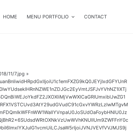
HOME
MENU PORTFOLIO
CONTACT
8/11/7.jpg »
uanBnIiwidHRpdGxlIjoiU1c1emFXZG9kQ0JEYjIxdGFYUnR
0IwYUdseklHRnNZWE1nZDJGc2EyVmtJSFJvYVhNZ1lXTj
pDQnBiWEJoYkdFZ2JXOXliMjVwWXlCaGRIUmxiblJwZG1
VTSVRFX1VSTCUvd3AtY29udGVudC91cGxvYWRzLzIwMTgvM
hWamFDQmlkWFFnWW1WallYVnpaU0JoSUdOaFoybHNlU0Jz
pQjBhR2x6SUdsdWRtOXNkVzUwWVhKNUlIUm9ZWFFnY0c
6ImxlYXJuIG1vcmUiLCJsaW5rIjoiJVNJVEVfVVJMJS9j