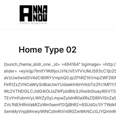
Aller
au
contenu
Home Type 02
[bunch_theme_slidr_one _id= »494164″ bgimage= »http:
slider= »eyIxIjp7ImltYWdlIjoiJVNJVEVfVVJMJS93cC
aVzUwIiwidGV4dCI6IlRYVmphQ0JpZFhRZ1ltVmpZWFZ
FkR1ZzZVNCeWIySnBiaUIwYUdseklHbHVkbTlzZFc1MFl
Wc2VTND0iLCJidG4iOiJsZWFybiBtb3JlIiwibGluayI6I
TEvYmFubmVyLWltZy0yLmpwZyIsInR0aXRsZSI6IlVISn
ZVc1NElHRnVaMlZzWm1semFDQjBhR2x6SUdGc1lYTWd
5emMyVnpjMmwyWlNCdmRtVnliR0ZwWkNCcGJYQmhiR0Vn