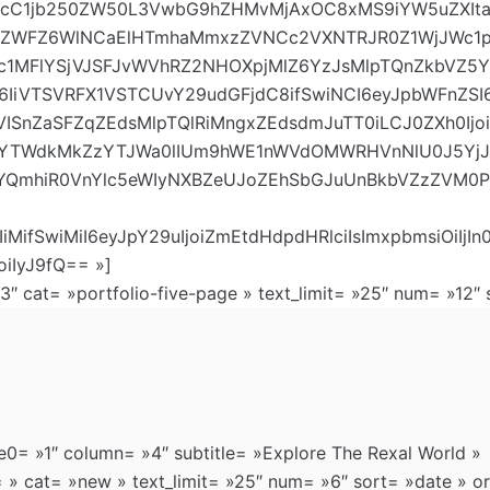
93cC1jb250ZW50L3VwbG9hZHMvMjAxOC8xMS9iYW5uZXItaW1
mpZWFZ6WlNCaElHTmhaMmxzZVNCc2VXNTRJR0Z1WjJWc1
ZFc1MFlYSjVJSFJvWVhRZ2NHOXpjMlZ6YzJsMlpTQnZkbVZ5
ayI6IiVTSVRFX1VSTCUvY29udGFjdC8ifSwiNCI6eyJpbWFnZ
lVISnZaSFZqZEdsMlpTQlRiMngxZEdsdmJuTT0iLCJ0ZXh0
1lYTWdkMkZzYTJWa0lIUm9hWE1nWVdOMWRHVnNlU0J5Y
hiR0VnYlc5eWIyNXBZeUJoZEhSbGJuUnBkbVZzZVM0PSIsI
I6IiMifSwiMiI6eyJpY29uIjoiZmEtdHdpdHRlciIsImxpbmsiOiIj
oiIyJ9fQ== »]
3″ cat= »portfolio-five-page » text_limit= »25″ num= »12″
e0= »1″ column= »4″ subtitle= »Explore The Rexal World »
cat= »new » text_limit= »25″ num= »6″ sort= »date » o