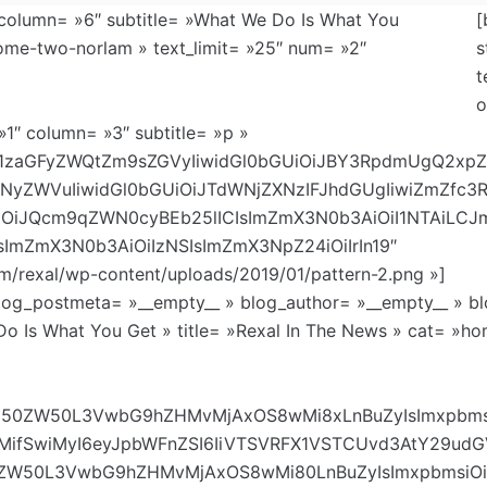
column= »6″ subtitle= »What We Do Is What You
[
ome-two-norlam » text_limit= »25″ num= »2″
s
t
o
»1″ column= »3″ subtitle= »p »
vbi1zaGFyZWQtZm9sZGVyIiwidGl0bGUiOiJBY3RpdmUgQ2xpZ
tc2NyZWVuIiwidGl0bGUiOiJTdWNjZXNzIFJhdGUgIiwiZmZfc3Rv
iOiJQcm9qZWN0cyBEb25lICIsImZmX3N0b3AiOiI1NTAiLCJmZ
sImZmX3N0b3AiOiIzNSIsImZmX3NpZ24iOiIrIn19″
rexal/wp-content/uploads/2019/01/pattern-2.png »]
log_postmeta= »__empty__ » blog_author= »__empty__ » bl
Do Is What You Get » title= »Rexal In The News » cat= »ho
1jb250ZW50L3VwbG9hZHMvMjAxOS8wMi8xLnBuZyIsImxpbmsiO
6IiMifSwiMyI6eyJpbWFnZSI6IiVTSVRFX1VSTCUvd3AtY29u
50ZW50L3VwbG9hZHMvMjAxOS8wMi80LnBuZyIsImxpbmsiOiI