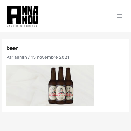
Aller
au
contenu
Main
Men
beer
Par
admin
/
15 novembre 2021