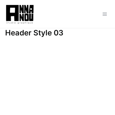
Aller
au
contenu
Main
Men
Header Style 03